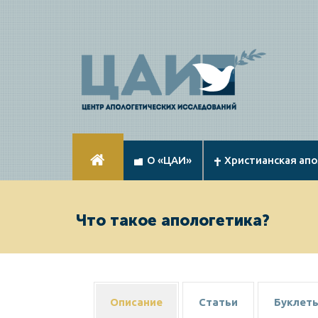
О «ЦАИ»
Христианская ап
Что такое апологетика?
Описание
Статьи
Буклет