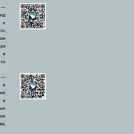
—
ид
 к
ru.
вом
ра
й и
 со
—
 в
ие
 и
ых
ии
ам,