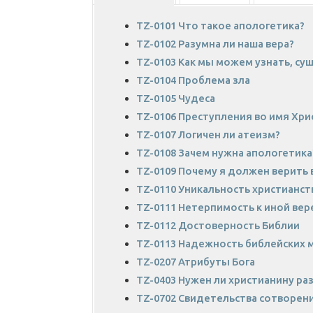
TZ-0101 Что такое aпологетика?
TZ-0102 Разумна ли наша вера?
TZ-0103 Как мы можем узнать, сущ
TZ-0104 Проблема зла
TZ-0105 Чудеса
TZ-0106 Преступления во имя Хри
TZ-0107 Логичен ли атеизм?
TZ-0108 Зачем нужна апологетика
TZ-0109 Почему я должен верить в
TZ-0110 Уникальность христианст
TZ-0111 Нетерпимость к иной вер
TZ-0112 Достоверность Библии
TZ-0113 Надежность библейских 
TZ-0207 Атрибуты Бога
TZ-0403 Нужен ли христианину ра
TZ-0702 Свидетельства сотворен