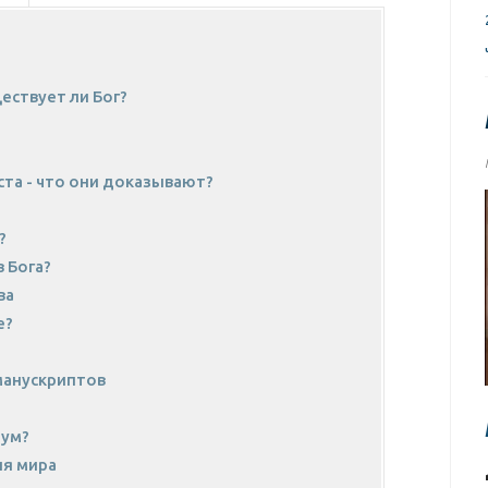
ествует ли Бог?
ста - что они доказывают?
?
 Бога?
ва
е?
манускриптов
зум?
ия мира