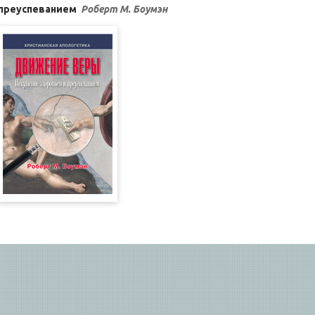
преуспеванием
Роберт М. Боумэн