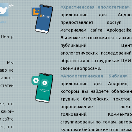
«Христианская апологетика»
приложение для Андро
предоставляет доступ
материалам сайта Apologetika.
нтр
Вы можете ознакомится с архи
публикаций Цент
апологетических исследовани
обратиться к сотрудникам ЦАИ
е: Мы
своими вопросами.
аво не
«Апологетическая Библия»
талях с
приложение для Андроид,
статей
котором вы найдете объяснен
трудных библейских текстов
е, что
опровержение ложн
какой-
толкований. Комментар
б-сайте
сгруппированы по темам, автор
т, что
культам и библейским отрывкам.