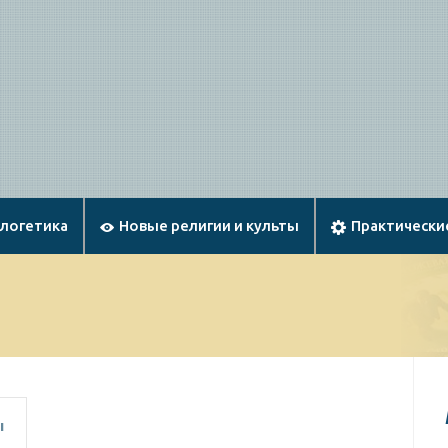
ологетика
Новые религии и культы
Практически
ы