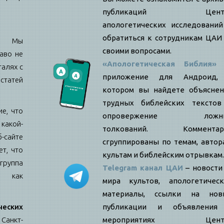
публикаций Цент
апологетических исследовани
обратиться к сотрудникам ЦАИ
е: Мы
своими вопросами.
аво не
«Апологетическая Библия»
талях с
приложение для Андроид,
статей
котором вы найдете объяснен
трудных библейских текстов
е, что
опровержение ложн
какой-
толкований. Комментар
б-сайте
сгруппированы по темам, автор
т, что
культам и библейским отрывкам.
ппа
Telegram канал ЦАИ
– новости
я как
мира культов, апологетическ
материалы, ссылки на нов
еских
публикации и объявления
Санкт-
мероприятиях Цент