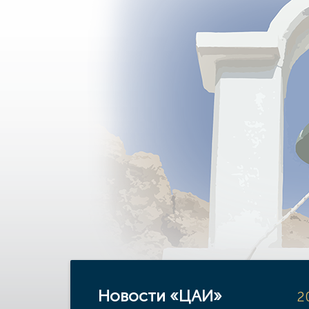
Новости «ЦАИ»
2