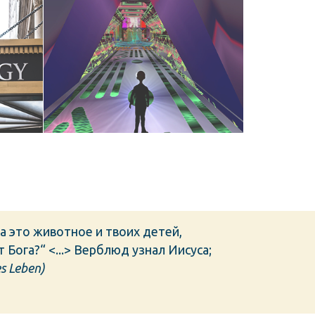
Движение Новой Эры
ва это животное и твоих детей,
 Бога?“ <...> Верблюд узнал Иисуса;
s Leben)