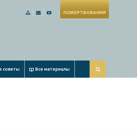
ПОЖЕРТВОВАНИЯ
Карта
Russia@Apologetika.ru
Смотрите
сайта
нас
на
YouTube
е советы
Все материалы