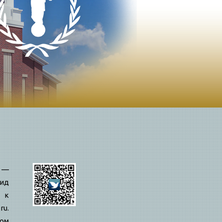
—
ид
 к
ru.
вом