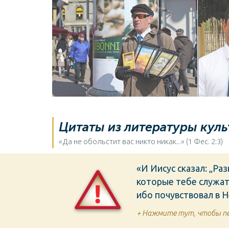
Свидетели Иеговы
Цитаты из литературы куль
«Да не обольстит вас никто никак...» (1 Фес. 2:3)
«И Иисус сказал: „Ра
которые тебе служат,
ибо почувствовал в 
+ Нажмите тут, чтобы пе