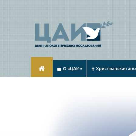
О «ЦАИ»
Христианская ап