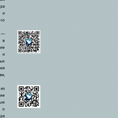
ра
й и
 со
—
 в
ие
 и
ых
ии
ам,
 из
ие
ые
 о
ра