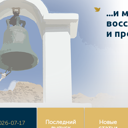
...и
восс
и пр
Последний
Новые
026-07-17
выпуск
статьи