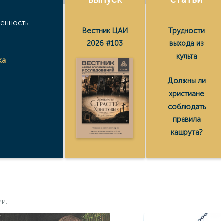
ленность
Вестник ЦАИ
Трудности
2026 #103
выхода из
культа
ка
Должны ли
христиане
соблюдать
правила
кашрута?
ии.