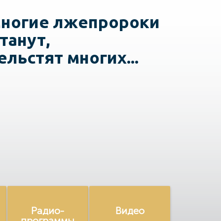
 многие лжепророки
танут,
ельстят многих...
Радио-
Видео
программы