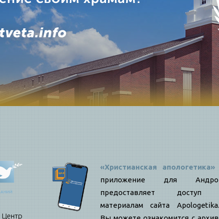
«Христианская апологетика»
приложение для Андро
предоставляет доступ
материалам сайта Apologetika.
нтр
Вы можете ознакомится с архи