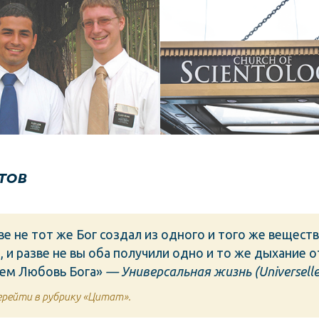
Мормоны
Саентология
тов
зве не тот же Бог создал из одного и того же вещест
 и разве не вы оба получили одно и то же дыхание от
Нем Любовь Бога»
— Универсальная жизнь (Universelle
рейти в рубрику «Цитат».