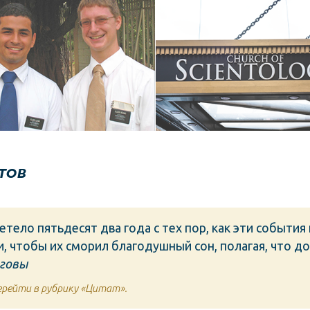
Мормоны
Саентология
тов
тело пятьдесят два года с тех пор, как эти события
, чтобы их сморил благодушный сон, полагая, что д
говы
рейти в рубрику «Цитат».