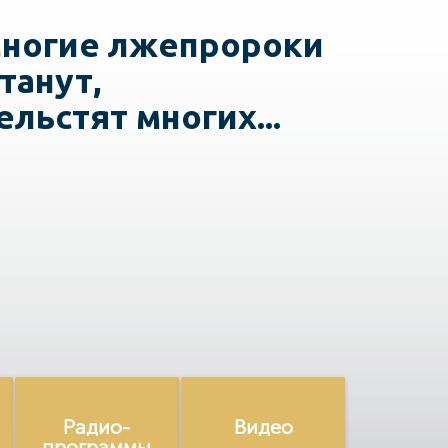
 многие лжепророки
танут,
ельстят многих...
Радио-
Видео
программы