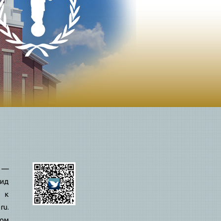
—
ид
 к
ru.
вом