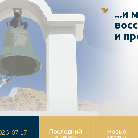
...и
восс
и пр
Последний
Новые
026-07-17
выпуск
статьи