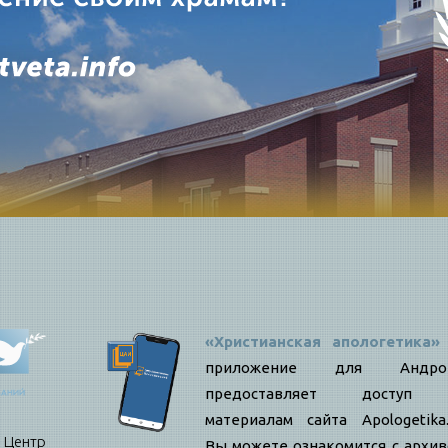
«Христианская апологетика»
приложение для Андро
предоставляет доступ
материалам сайта Apologetika.
нтр
Вы можете ознакомится с архи