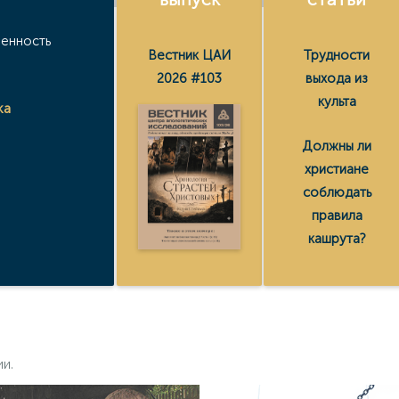
ленность
Вестник ЦАИ
Трудности
2026 #103
выхода из
культа
ка
Должны ли
христиане
соблюдать
правила
кашрута?
ии.