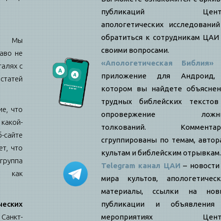
публикаций Цент
апологетических исследовани
обратиться к сотрудникам ЦАИ
е: Мы
своими вопросами.
аво не
«Апологетическая Библия»
талях с
приложение для Андроид,
статей
котором вы найдете объяснен
трудных библейских текстов
е, что
опровержение ложн
какой-
толкований. Комментар
б-сайте
сгруппированы по темам, автор
т, что
культам и библейским отрывкам.
ппа
Telegram канал ЦАИ
– новости
я как
мира культов, апологетическ
материалы, ссылки на нов
еских
публикации и объявления
Санкт-
мероприятиях Цент