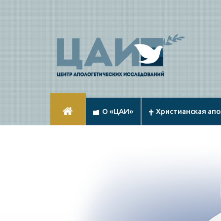
О «ЦАИ»
Христианская ап