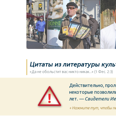
Свидетели Иеговы
Цитаты из литературы куль
«Да не обольстит вас никто никак...» (1 Фес. 2:3)
Действительно, проле
некоторые позволили
лет.
— Свидетели Ие
+ Нажмите тут, чтобы пе