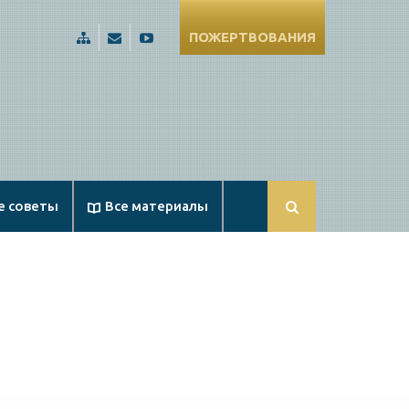
ПОЖЕРТВОВАНИЯ
Карта
Russia@Apologetika.ru
Смотрите
сайта
нас
на
YouTube
е советы
Все материалы