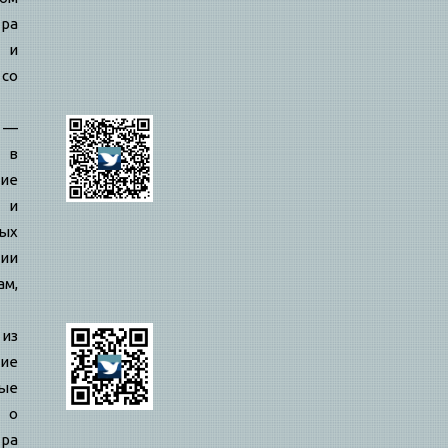
ра
й и
 со
—
 в
ие
 и
ых
ии
ам,
 из
ие
ые
 о
ра