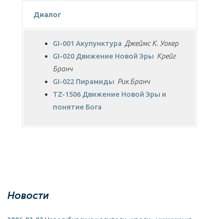
Диалог
GI-001 Акупунктура
Джеймс К. Уокер
GI-020 Движение Новой Эры
Крейг
Бранч
GI-022 Пирамиды
Рик Бранч
TZ-1506 Движение Новой Эры и
понятие Бога
Новости