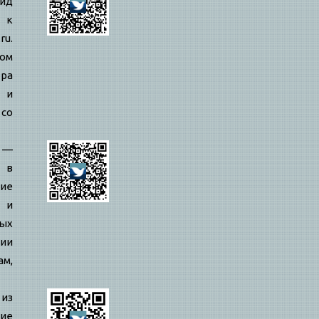
ид
 к
ru.
вом
ра
й и
 со
—
 в
ие
 и
ых
ии
ам,
 из
ие