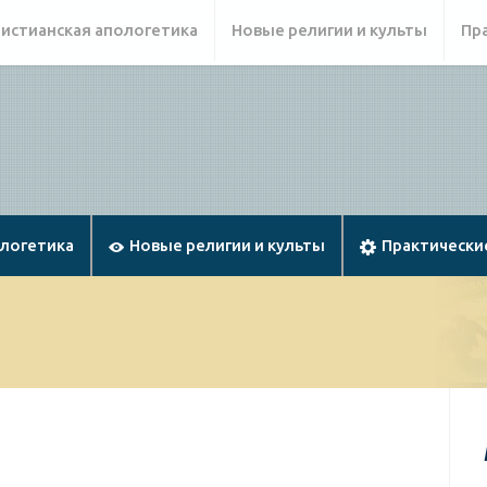
истианская апологетика
Новые религии и культы
Пр
ологетика
Новые религии и культы
Практически