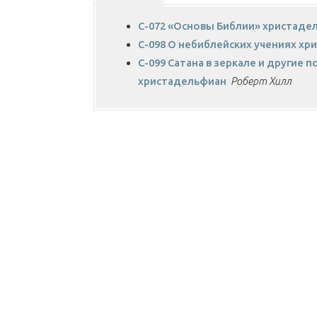
C-072 «Основы Библии» христаде
C-098 О небиблейских учениях х
C-099 Сатана в зеркале и другие
христадельфиан
Роберт Хилл