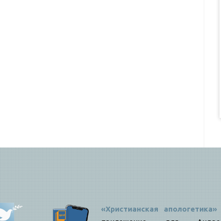
«Христианская апологетика»