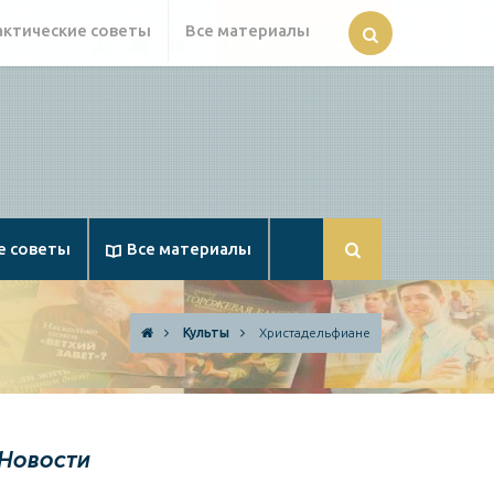
актические советы
Все материалы
ПОЖЕРТВОВАНИЯ
Карта
Russia@Apologetika.ru
Смотрите
сайта
нас
на
YouTube
е советы
Все материалы
Культы
Христадельфиане
Новости