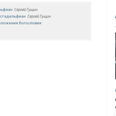
льфиан
Сергей Гущин
ристадельфиан
Сергей Гущин
 положения богословия