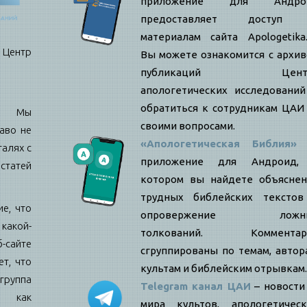
приложение для Андро
предоставляет доступ
материалам сайта Apologetika.
нтр
Вы можете ознакомится с архи
публикаций Цент
апологетических исследовани
обратиться к сотрудникам ЦАИ
е: Мы
своими вопросами.
аво не
«Апологетическая Библия»
талях с
приложение для Андроид,
статей
котором вы найдете объяснен
трудных библейских текстов
е, что
опровержение ложн
какой-
толкований. Комментар
б-сайте
сгруппированы по темам, автор
т, что
культам и библейским отрывкам.
ппа
Telegram канал ЦАИ
– новости
я как
мира культов, апологетическ