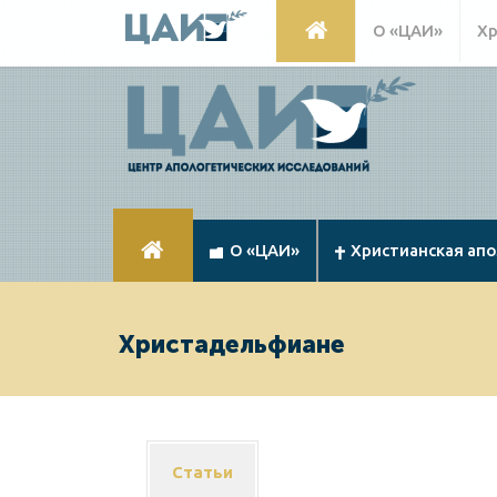
О «ЦАИ»
Хр
О «ЦАИ»
Христианская ап
Христадельфиане
Статьи