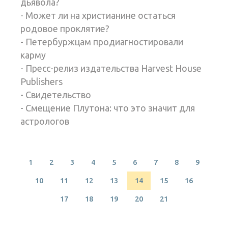
дьявола?
- Может ли на христианине остаться
родовое проклятие?
- Петербуржцам продиагностировали
карму
- Пресс-релиз издательства Harvest House
Publishers
- Свидетельство
- Смещение Плутона: что это значит для
астрологов
1
2
3
4
5
6
7
8
9
10
11
12
13
14
15
16
17
18
19
20
21