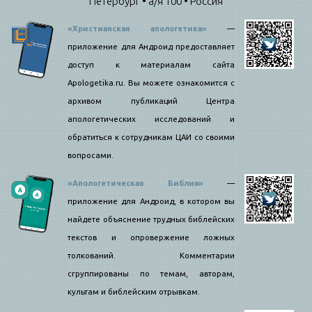
Петербург • а/я 100 • Россия
«Христианская апологетика»
—
приложение для Андроид предоставляет
доступ к материалам сайта
Apologetika.ru. Вы можете ознакомится с
архивом публикаций Центра
апологетических исследований и
обратиться к сотрудникам ЦАИ со своими
вопросами.
«Апологетическая Библия»
—
приложение для Андроид, в котором вы
найдете объяснение трудных библейских
текстов и опровержение ложных
толкований. Комментарии
сгруппированы по темам, авторам,
культам и библейским отрывкам.