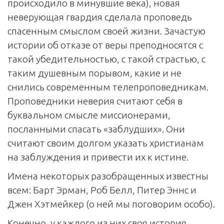
происходило в минувшие века), новая
неверующая гвардия сделала проповедь
спасенным смыслом своей жизни. Зачастую
истории об отказе от веры преподносятся с
такой убедительностью, с такой страстью, с
таким душевным порывом, какие и не
снились современным телепроповедникам.
Проповедники неверия считают себя в
буквальном смысле миссионерами,
посланными спасать «заблудших». Они
считают своим долгом указать христианам
на заблуждения и привести их к истине.
Имена некоторых разобращенных известны
всем: Барт Эрман, Роб Белл, Питер Эннс и
Джен Хэтмейкер (о ней мы поговорим особо).
Конечно, у каждого из них своя история,