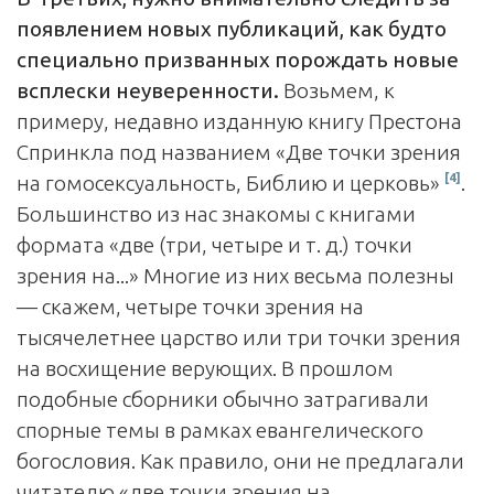
появлением новых публикаций, как будто
специально призванных порождать новые
всплес­ки неуверенности.
Возьмем, к
примеру, недавно изданную книгу Престона
Спринкла под названием «Две точки зрения
[4]
на гомосексуальность, Библию и церковь»
.
Большинство из нас знакомы с книгами
формата «две (три, четыре и т. д.) точки
зрения на...» Многие из них весьма полезны
— скажем, четыре точки зрения на
тысячелетнее царство или три точки зрения
на восхищение верующих. В прошлом
подобные сборники обычно затрагивали
спорные темы в рамках евангелического
богословия. Как правило, они не предлагали
читателю «две точки зрения на