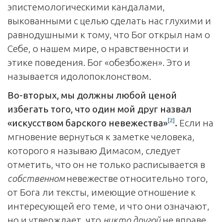
эпистемологическими кандалами,
выкованными с целью сделать нас глухими и
равнодушными к тому, что Бог открыл нам о
Себе, о нашем мире, о нравственности и
этике поведения. Бог «обезбожен». Это и
называется идолопоклонством.
Во-вторых, мы должны любой ценой
избегать того, что один мой друг назвал
[2]
«искусством барского невежества»
.
Если на
мгновение вернуться к заметке человека,
которого я называю Димасом, следует
отметить, что он не только расписывается в
собственном
невежестве относительно того,
от Бога ли тексты, имеющие отношение к
интересующей его теме, и что они означают,
но и утверждает, что
никто другой
не вправе