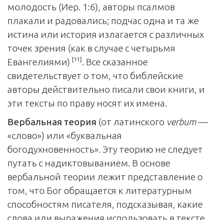
молодость (Иер. 1:6), авторы псалмов
плакали и радовались; подчас одна и та же
истина или история излагается с различных
точек зрения (как в случае с четырьмя
[11]
Евангелиями)
. Все сказанное
свидетельствует о том, что библейские
авторы действительно писали свои книги, и
эти тексты по праву носят их имена.
Вербальная теория
(от латинского
verbum
—
«слово») или «буквальная
богодухновенность». Эту теорию не следует
путать с надик­товыванием. В основе
вербальной теории лежит представление о
том, что Бог обращается к литературным
способностям писателя, подсказывая, какие
слова или выражения использовать в тексте.