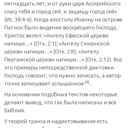
пятнадцать лет, и от руки царя Ассирийского
спасу тебя и город сей, и защищу город сей»
(Ис. 38:4-6). Когда апостолу Иоанну на острове
Патмос было видение воскресшего Господа,
Христос велел: «Ангелу Ефесской церкви
напиши…» (Отк. 2:1); «Ангелу Смирнской
церкви напиши…» (Отк. 2:8); «Ан­гелу
Пергамской церкви напиши…» (Отк. 2:12). Все
это примеры непосредственной диктовки.
Господь говорит, что нужно записать, а автор
[9]
точно записывает услышанное
.
На основании подобных текстов некоторые
делают вывод, что так была написана и вся
Библия.
У теорий транса и надиктовывания есть