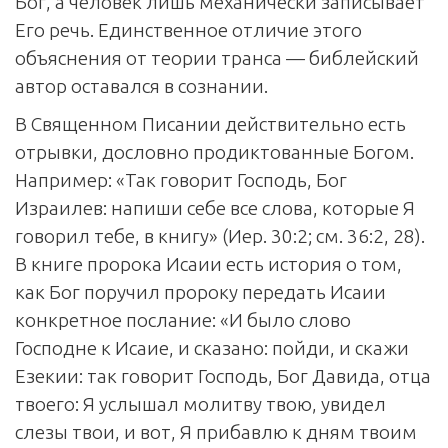
Бог, а человек лишь механически записывает
Его речь. Единственное отличие этого
объяснения от теории транса — библейский
автор оставался в сознании.
В Священном Писании действительно есть
отрывки, дословно продиктованные Богом.
Например: «Так говорит Господь, Бог
Израилев: напиши себе все слова, которые Я
говорил тебе, в книгу» (Иер. 30:2; см. 36:2, 28).
В книге пророка Исаии есть история о том,
как Бог поручил пророку передать Исаии
конкретное послание: «И было слово
Господне к Исаие, и сказано: пойди, и скажи
Езекии: так говорит Господь, Бог Давида, отца
твоего: Я услышал молитву твою, увидел
слезы твои, и вот, Я прибавлю к дням твоим