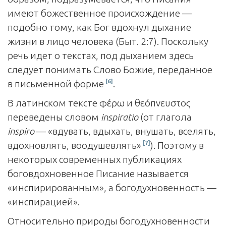
имеют божественное происхождение —
подобно тому, как Бог вдохнул дыхание
жизни в лицо человека (Быт. 2:7). Поскольку
речь идет о текстах, под дыханием здесь
следует понимать Слово Божие, переданное
[6]
в письменной форме
.
В латинском тексте φέρω и θεόπνευστος
переведены словом
inspiratio
(от глагола
inspiro
— «вдувать, вдыхать, внушать, вселять,
[7]
вдохновлять, воодушевлять»
). Поэтому в
некоторых современных публикациях
боговдохновенное Писание называется
«инспирированным», а богодухновенность —
«инспирацией».
Относительно природы богодухновенности