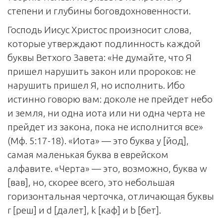
степени и глубины боговдохновенности.
Господь Иисус Христос произносит слова,
которые утверждают подлинность каждой
буквы Ветхого Завета: «Не думайте, что Я
пришел нарушить закон или пророков: не
нарушить пришел Я, но исполнить. Ибо
истинно говорю вам: доколе не прейдет небо
и земля, ни одна иота или ни одна черта не
прейдет из закона, пока не исполнится все»
(Мф. 5:17-18). «Иота» — это буква y [йод],
самая маленькая буква в еврейском
алфавите. «Черта» — это, возможно, буква w
[вав], но, скорее всего, это небольшая
горизонтальная черточка, отличающая буквы
r [реш] и d [далет], k [каф] и b [бет].