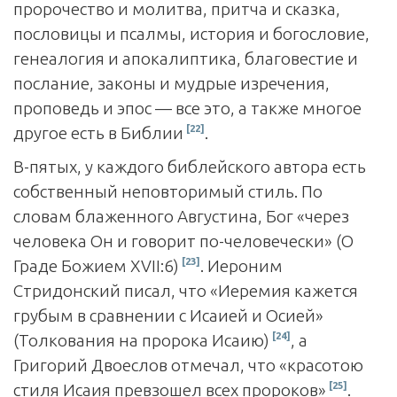
пророчество и молитва, притча и сказка,
пословицы и псалмы, история и богословие,
генеалогия и апокалиптика, благовестие и
послание, законы и мудрые изречения,
проповедь и эпос — все это, а также многое
[22]
другое есть в Библии
.
В-пятых, у каждого библейского автора есть
собственный неповторимый стиль. По
словам блаженного Августина, Бог «через
человека Он и говорит по-человечески» (О
[23]
Граде Божием ХVII:6)
. Иероним
Стридонский писал, что «Иеремия кажется
грубым в сравнении с Исаией и Осией»
[24]
(Толкования на пророка Исаию)
, а
Григорий Двоеслов отмечал, что «красотою
[25]
стиля Исаия превзошел всех пророков»
.