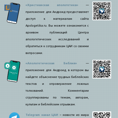
«Христианская апологетика»
—
приложение для Андроид предоставляет
доступ к материалам сайта
Apologetika.ru. Вы можете ознакомится с
архивом публикаций Центра
апологетических исследований и
обратиться к сотрудникам ЦАИ со своими
вопросами.
«Апологетическая Библия»
—
приложение для Андроид, в котором вы
найдете объяснение трудных библейских
текстов и опровержение ложных
толкований. Комментарии
сгруппированы по темам, авторам,
культам и библейским отрывкам.
Telegram канал ЦАИ
– новости из мира