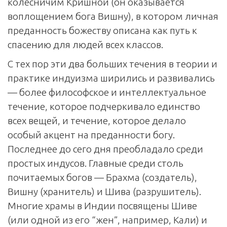
колесничим Кришной (он оказывается
воплощением бога Вишну), в котором личная
преданность божеству описана как путь к
спасению для людей всех классов.
С тех пор эти два больших течения в теории и
практике индуизма ширились и развивались
— более философское и интеллектуальное
течение, которое подчеркивало единство
всех вещей, и течение, которое делало
особый акцент на преданности богу.
Последнее до сего дня преобладало среди
простых индусов. Главные среди столь
почитаемых богов — Брахма (создатель),
Вишну (хранитель) и Шива (разрушитель).
Многие храмы в Индии посвящены Шиве
(или одной из его “жен”, например, Кали) и