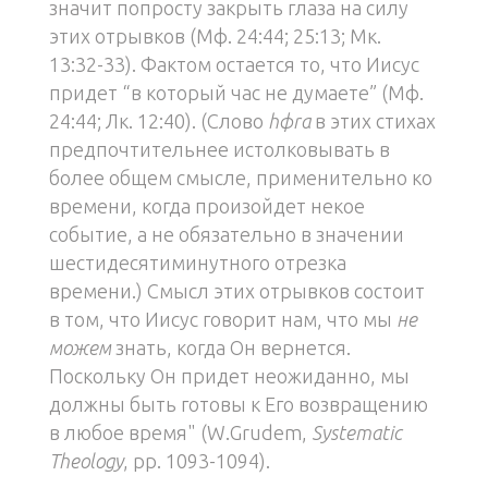
значит попросту закрыть глаза на силу
этих отрывков (Мф. 24:44; 25:13; Мк.
13:32-33). Фактом остается то, что Иисус
придет “в который час не думаете” (Мф.
24:44; Лк. 12:40). (Слово
hфra
в этих стихах
предпочтительнее истолковывать в
более общем смысле, применительно ко
времени, когда произойдет некое
событие, а не обязательно в значении
шестидесятиминутного отрезка
времени.) Смысл этих отрывков состоит
в том, что Иисус говорит нам, что мы
не
можем
знать, когда Он вернется.
Поскольку Он придет неожиданно, мы
должны быть готовы к Его возвращению
в любое время" (W.Grudem,
Systematic
Theology
, pp. 1093-1094).