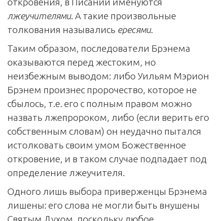
откровения, в Писании именуются
лжеучителями
. А такие произвольные
толкования назывались
ересями
.
Таким образом, последователи Брэнема
оказываются перед жестоким, но
неизбежным выводом: либо Уильям Мэрион
Брэнем произнес пророчество, которое не
сбылось, т.е. его с полным правом можно
назвать лжепророком, либо (если верить его
собственным словам) он неудачно пытался
истолковать своим умом Божественное
откровение, и в таком случае подпадает под
определение лжеучителя.
Одного лишь выбора приверженцы Брэнема
лишены: его слова не могли быть внушены
Святым Духом, поскольку любое