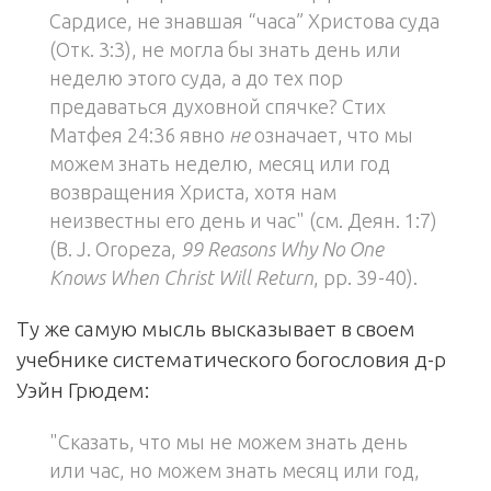
Сардисе, не знавшая “часа” Христова суда
(Отк. 3:3), не могла бы знать день или
неделю этого суда, а до тех пор
предаваться духовной спячке? Стих
Матфея 24:36 явно
не
означает, что мы
можем знать неделю, месяц или год
возвращения Христа, хотя нам
неизвестны его день и час" (см. Деян. 1:7)
(B. J. Oropeza,
99 Reasons Why No One
Knows When Christ Will Return
, pp. 39-40).
Ту же самую мысль высказывает в своем
учебнике систематического богословия д-р
Уэйн Грюдем:
"Сказать, что мы не можем знать день
или час, но можем знать месяц или год,