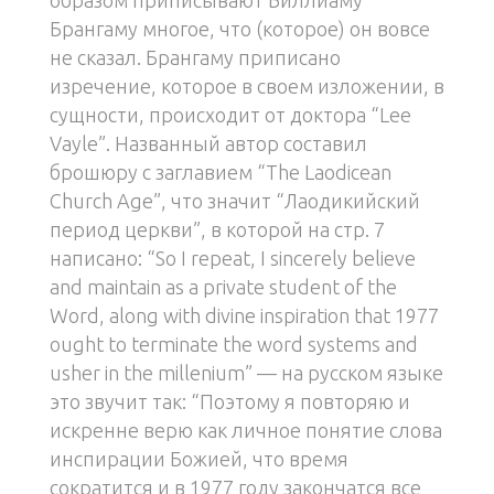
Брангаму многое, что (которое) он вовсе
не сказал. Брангаму приписано
изречение, которое в своем изложении, в
сущности, происходит от доктора “Lee
Vayle”. Названный автор составил
брошюру с заглавием “The Laodicean
Church Age”, что значит “Лаодикийский
период церкви”, в которой на стр. 7
написано: “So I repeat, I sincerely believe
and maintain as a private student of the
Word, along with divine inspiration that 1977
ought to terminate the word systems and
usher in the millenium” — на русском языке
это звучит так: “Поэтому я повторяю и
искренне верю как личное понятие слова
инспирации Божией, что время
сократится и в 1977 году закончатся все