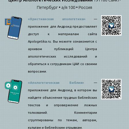
Петербург • а/я 100 • Россия
«Христианская апологетика»
—
приложение для Андроид предоставляет
доступ к материалам сайта
Apologetika.ru. Вы можете ознакомится с
архивом публикаций Центра
апологетических исследований и
обратиться к сотрудникам ЦАИ со своими
вопросами.
«Апологетическая Библия»
—
приложение для Андроид, в котором вы
найдете объяснение трудных библейских
текстов и опровержение ложных
толкований. Комментарии
сгруппированы по темам, авторам,
культам и библейским отрывкам.