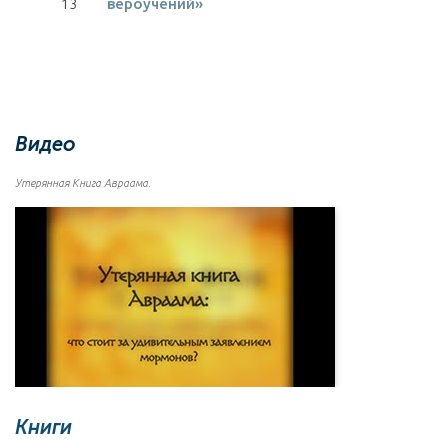
13
вероучений»
Видео
Утерянная Книга Авраама.
Книги