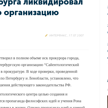
бурга ликвидировал
ю организацию
ИНТЕРФАКС , 17.07.2007
етворил в полном объеме иск прокурора города,
етербургскую организацию “Сайентологический
в прокуратуре. В ходе проверки, проведенной
о Петербургу и Ленобласти, установлено, что
шения действующего законодательства РФ.
нтологического центра целью создания и
тся пропаганда философских идей и учения Рона
еловека в жизни. Однако пропаганда идей и учений