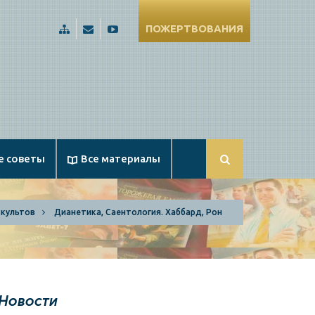
ПОЖЕРТВОВАНИЯ
Карта
Russia@Apologetika.ru
Смотрите
сайта
нас
на
YouTube
е советы
Все материалы
 культов
Дианетика, Саентология. Хаббард, Рон
Новости