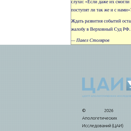
слухи: «Если даже их смогли
поступят ли так же и с нами»
Ждать развития событий оста
жалобу в Верховный Суд РФ.
— Павел Столяров
© 2026 Це
Апологетических
Исследований (ЦАИ)