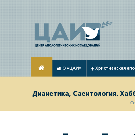
О «ЦАИ»
Христианская ап
Дианетика, Саентология. Хаб
С