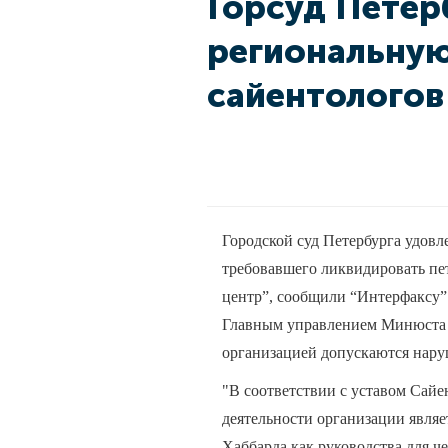
Горсуд Петер
региональну
сайентологов
Городской суд Петербурга удовл
требовавшего ликвидировать п
центр”, сообщили “Интерфаксу” 
Главным управлением Минюста п
организацией допускаются нару
"В соответствии с уставом Сайе
деятельности организации являе
Хаббарда как руководства для ч