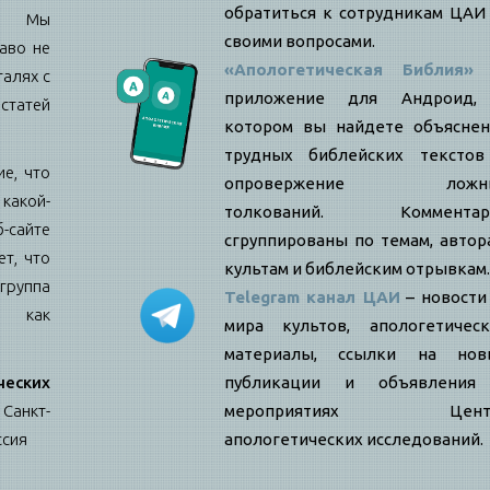
обратиться к сотрудникам ЦАИ
е: Мы
своими вопросами.
аво не
«Апологетическая Библия»
талях с
приложение для Андроид,
статей
котором вы найдете объяснен
трудных библейских текстов
е, что
опровержение ложн
какой-
толкований. Комментар
б-сайте
сгруппированы по темам, автор
т, что
культам и библейским отрывкам.
ппа
Telegram канал ЦАИ
– новости
я как
мира культов, апологетическ
материалы, ссылки на нов
еских
публикации и объявления
Санкт-
мероприятиях Цент
ссия
апологетических исследований.