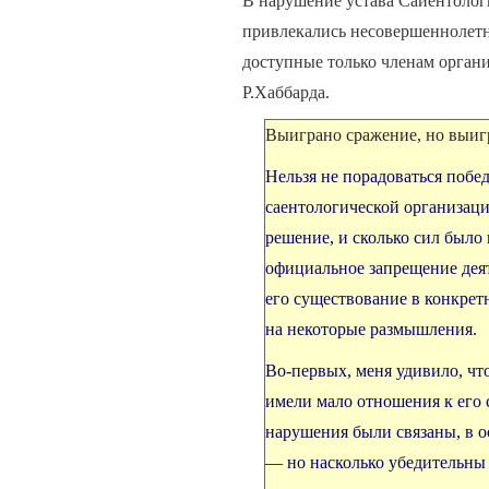
В нарушение устава Сайентолог
привлекались несовершеннолетн
доступные только членам органи
Р.Хаббарда.
Выиграно сражение, но выиг
Нельзя не порадоваться побед
саентологической организаци
решение, и сколько сил было 
официальное запрещение деят
его существование в конкрет
на некоторые размышления.
Во-первых, меня удивило, чт
имели мало отношения к его 
нарушения были связаны, в о
— но насколько убедительны