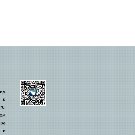
—
ид
 к
ru.
вом
ра
й и