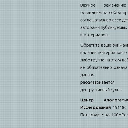
Важное замечани
оставляем за собой пр
соглашаться во всех де
авторами публикуемых 
и материалов.
Обратите ваше внимани
наличие материалов о 
либо группе на этом ве
не обязательно означае
данная гру
рассматриваетс
деструктивный культ.
Центр Апологетич
Исследований
191186 
Петербург • а/я 100 • Ро