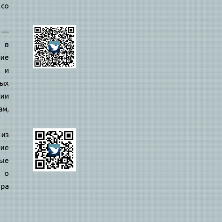
 со
—
 в
ие
 и
ых
ии
ам,
 из
ие
ые
 о
ра