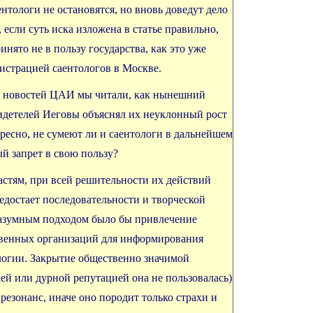
ентологи не остановятся, но вновь доведут дело
, если суть иска изложена в статье правильно,
нято не в пользу государства, как это уже
истрацией саентологов в Москве.
ке новостей ЦАИ мы читали, как нынешний
идетелей Иеговы объяснял их неуклонный рост
ересно, не сумеют ли и саентологи в дальнейшем
й запрет в свою пользу?
ластям, при всей решительности их действий
едостает последовательности и творческой
разумным подходом было бы привлечение
твенных организаций для информирования
логии. Закрытие общественно значимой
ей или дурной репутацией она не пользовалась)
езонанс, иначе оно породит только страхи и