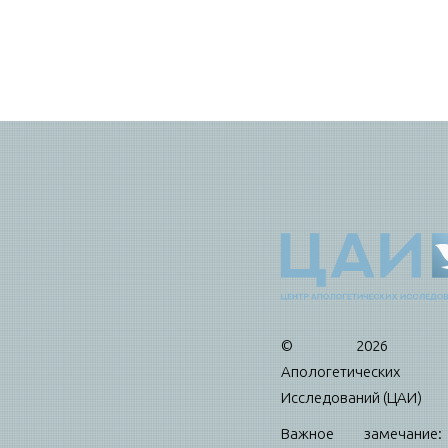
© 2026 Це
Апологетических
Исследований (ЦАИ)
Важное замечани