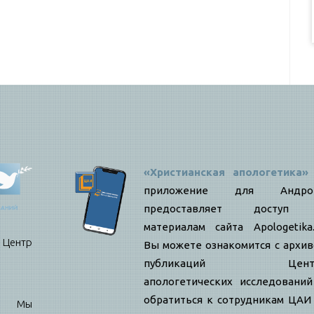
«Христианская апологетика»
приложение для Андро
предоставляет доступ
материалам сайта Apologetika.
нтр
Вы можете ознакомится с архи
публикаций Цент
апологетических исследовани
обратиться к сотрудникам ЦАИ
е: Мы