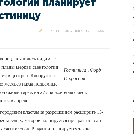
тологии планирует
стиницу
ST. PETERSBURG TIMES , 17.12.2006
аконец, появились видимые
е планы Церкви саентологии
Гостиница «Форд
ия в центре г. Клиаруотер
Гаррисон»
ко месяцев назад подъемные
хэтажный гараж на 275 парковочных мест.
ется в апреле.
 городским властям за разрешением расширить 13-
естарелых, которое планируется превратить в 251-
х саентологов. В здании планируется также