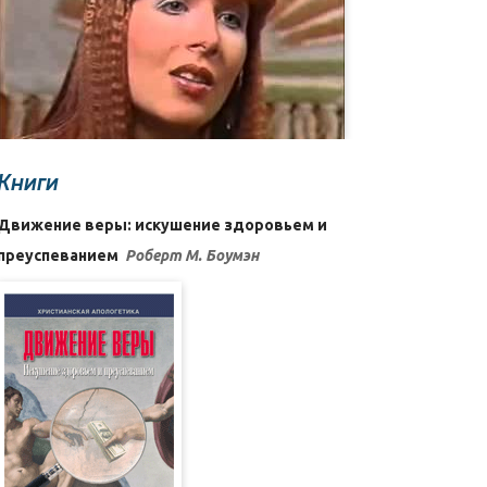
Книги
Движение веры: искушение здоровьем и
преуспеванием
Роберт М. Боумэн