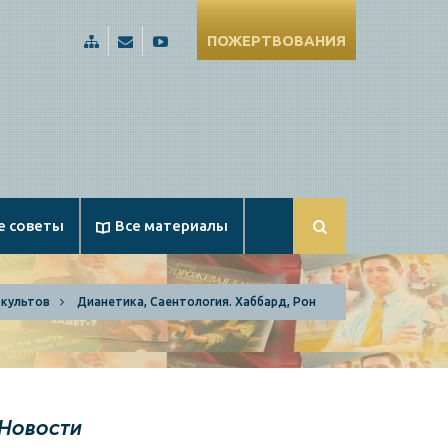
ПОЖЕРТВОВАНИЯ
Карта
Russia@Apologetika.ru
Смотрите
сайта
нас
на
YouTube
е советы
Все материалы
 культов
Дианетика, Саентология. Хаббард, Рон
Новости