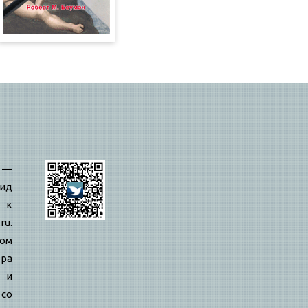
—
ид
 к
ru.
вом
ра
й и
 со