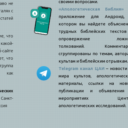
своими вопросами.
аво не
«Апологетическая Библия»
талях с
приложение для Андроид,
статей
котором вы найдете объяснен
трудных библейских текстов
е, что
опровержение ложн
какой-
толкований. Комментар
б-сайте
сгруппированы по темам, автор
т, что
культам и библейским отрывкам.
ппа
Telegram канал ЦАИ
– новости
я как
мира культов, апологетическ
материалы, ссылки на нов
еских
публикации и объявления
Санкт-
мероприятиях Цент
ссия
апологетических исследований.