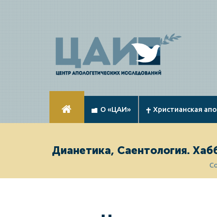
О «ЦАИ»
Христианская ап
Дианетика, Саентология. Хаб
С