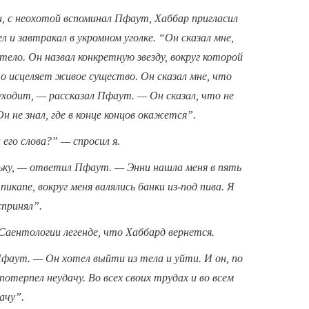
и, с неохотой вспоминал Пфаут, Хаббар пригласил
ел и завтракал в укромном уголке. “Он сказал мне,
ело. Он назвал конкретную звезду, вокруг которой
о исцеляет живое существо. Он сказал мне, что
уходит, — рассказал Пфаут. — Он сказал, что не
н не знал, где в конце концов окажется”.
его слова?” — спросил я.
льку, — ответил Пфаут. — Энни нашла меня в пять
икапе, вокруг меня валялись банки из-под пива. Я
спринял”.
Саентологии легенде, что Хаббард вернется.
Пфаут. — Он хотел выйти из тела и уйти. И он, по
потерпел неудачу. Во всех своих трудах и во всем
ачу”.