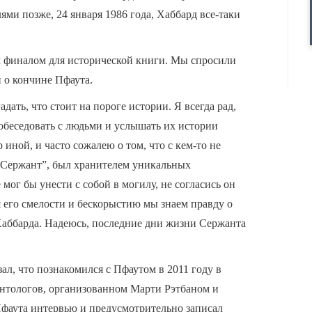
ями позже, 24 января 1986 года, Хаббард все-таки
 финалом для исторической книги. Мы спросили
и о кончине Пфаута.
дать, что стоит на пороге истории. Я всегда рад,
побеседовать с людьми и услышать их истории
 иной, и часто сожалею о том, что с кем-то не
 “Сержант”, был хранителем уникальных
мог бы унести с собой в могилу, не согласись он
я его смелости и бескорыстию мы знаем правду о
Хаббарда. Надеюсь, последние дни жизни Сержанта
ал, что познакомился с Пфаутом в 2011 году в
ентологов, организованном Марти Рэтбаном и
Пфаута интервью и предусмотрительно записал