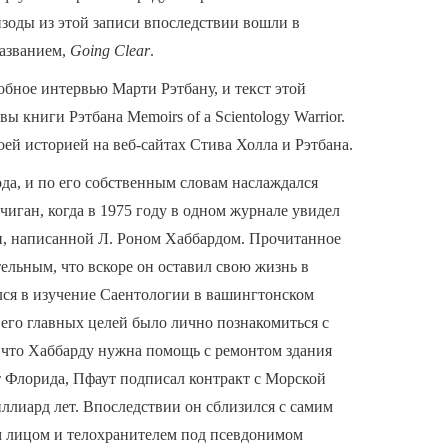
пизоды из этой записи впоследствии вошли в
названием,
Going Clear
.
обное интервью Марти Рэтбану, и текст этой
ы книги Рэтбана Memoirs of a Scientology Warrior.
оей историей на веб-сайтах Стива Холла и Рэтбана.
ода, и по его собственным словам наслаждался
иган, когда в 1975 году в одном журнале увидел
и, написанной Л. Роном Хаббардом. Прочитанное
тельным, что вскоре он оставил свою жизнь в
ся в изучение Саентологии в вашингтонском
его главных целей было лично познакомиться с
, что Хаббарду нужна помощь с ремонтом здания
т Флорида, Пфаут подписал контракт с Морской
ллиард лет. Впоследствии он сблизился с самим
м лицом и телохранителем под псевдонимом