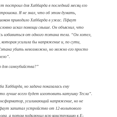
т построил для Хаббарда в последний месяц его
ктрошока. Я не знал, что об этом думать,
ошоком приводило Хаббарда в ужас. Пфаут
 словно искал помощи свыше. Он объяснил, что
ось избавиться от одного тэтана тела. “Он хотел,
 которая усилила бы напряжение и, по сути,
Тэтана убить невозможно, но можно его просто
тело”.
а для самоубийства?”
а Хаббарда, но задача показалась ему
что лучше всего будет изготовить катушку Тесла”.
нсформатор, усиливающий напряжение, но не
Пфаут запитал устройство от 12-вольтового
ора, а потом подключил всю конструкцию к Е-