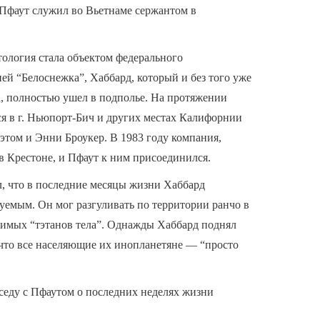
 Пфаут служил во Вьетнаме сержантом в
нтология стала объектом федерального
ией “Белоснежка”, Хаббард, который и без того уже
а, полностью ушел в подполье. На протяжении
я в г. Ньюпорт-Бич и других местах Калифорнии
этом и Энни Броукер. В 1983 году компания,
 в Крестоне, и Пфаут к ним присоединился.
л, что в последние месяцы жизни Хаббард
зуемым. Он мог разгуливать по территории ранчо в
димых “тэтанов тела”. Однажды Хаббард поднял
, что все населяющие их инопланетяне — “просто
седу с Пфаутом о последних неделях жизни