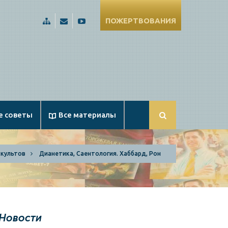
ПОЖЕРТВОВАНИЯ
Карта
Russia@Apologetika.ru
Смотрите
сайта
нас
на
YouTube
е советы
Все материалы
 культов
Дианетика, Саентология. Хаббард, Рон
Новости