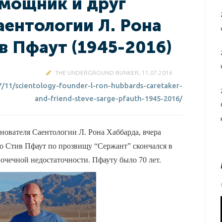
мощник и друг
аентологии Л. Рона
в Пфаут (1945-2016)
THE UNDERGROUND BUNKER, 11.07.2016
7/11/scientology-founder-l-ron-hubbards-caretaker-
and-friend-steve-sarge-pfauth-1945-2016/
нователя Саентологии Л. Рона Хаббарда, вчера
то Стив Пфаут по прозвищу “Сержант” скончался в
очечной недостаточности. Пфауту было 70 лет.