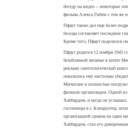
беседу на видео -- некоторые э
фильма Алекса Гибни с тем же 
Пфаут также дал еще более подр
беседы составляет последние глав
Кроме того, Пфаут поделился св
Пфаут родился 12 ноября 1945 г
безоблачной жизнью в штате Мич
рекламу саентологической книг
показалось ему настолько убеди
Мичигане и полностью погрузил
филиале организации. Одной из 
Хаббардом, и когда он услышал
гостиницы в г. Клиаруотер, шта
организацией сроком на один ми
Хаббардом, стал его доверенны