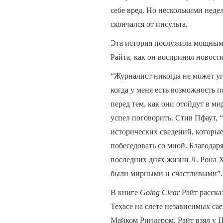
себе вред. Но несколькими недел
скончался от инсульта.
Эта история послужила мощным
Райта, как он воспринял новост
“Журналист никогда не может уга
когда у меня есть возможность 
перед тем, как они отойдут в мир
успел поговорить. Стив Пфаут,
исторических сведений, которые 
побеседовать со мной. Благодар
последних днях жизни Л. Рона 
были мирными и счастливыми”.
В книге
Going Clear
Райт рассказ
Техасе на слете независимых са
Майком Риндером. Райт взял у 