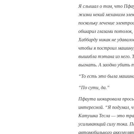
Я слышал о том, что Пфау
жизни некий механизм эле
поскольку лечение электр
обшарил глазами потолок,
Хаббарду никак не удавал
чтобы я построил машину,
вышибла тэтана из него. 
выгнать. А заодно убить 
“То есть это была машин
“По сути, да.”
Пфаута шокировала просьб
интересной. “Я подумал, 
Катушка Тесла — это тра
усиливающий силу тока. 
автомобильного аккумулят