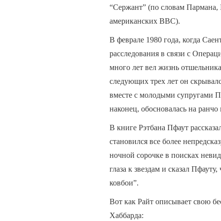
“Сержант” (по словам Пармана,
американских ВВС).
В феврале 1980 года, когда Сае
расследования в связи с Операц
много лет вел жизнь отшельник
следующих трех лет он скрывалс
вместе с молодыми супругами П
наконец, обосновалась на ранчо
В книге Рэтбана Пфаут рассказа
становился все более непредска
ночной сорочке в поисках неви
глаза к звездам и сказал Пфауту
ковбои”.
Вот как Райт описывает свою бе
Хаббарда: