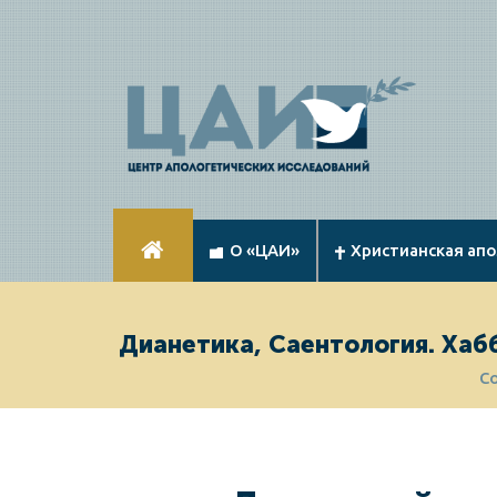
О «ЦАИ»
Христианская ап
Дианетика, Саентология. Хаб
С