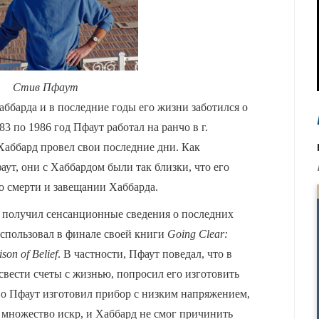
Стив Пфаут
ббарда и в последние годы его жизни заботился о
83 по 1986 год Пфаут работал на ранчо в г.
Хаббард провел свои последние дни. Как
ут, они с Хаббардом были так близки, что его
 о смерти и завещании Хаббарда.
 получил сенсанционные сведения о последних
использовал в финале своей книги
Going Clear:
son of Belief
. В частности, Пфаут поведал, что в
 свести счеты с жизнью, попросил его изготовить
Но Пфаут изготовил прибор с низким напряжением,
 множество искр, и Хаббард не смог причинить