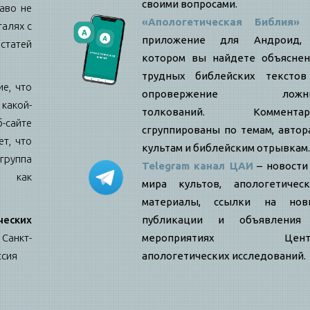
своими вопросами.
аво не
«Апологетическая Библия»
талях с
приложение для Андроид,
статей
котором вы найдете объяснен
трудных библейских текстов
е, что
опровержение ложн
какой-
толкований. Комментар
б-сайте
сгруппированы по темам, автор
т, что
культам и библейским отрывкам.
ппа
Telegram канал ЦАИ
– новости
я как
мира культов, апологетическ
материалы, ссылки на нов
еских
публикации и объявления
Санкт-
мероприятиях Цент
ссия
апологетических исследований.