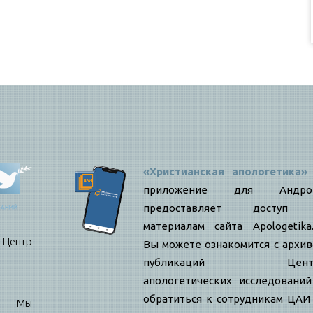
«Христианская апологетика»
приложение для Андро
предоставляет доступ
материалам сайта Apologetika.
нтр
Вы можете ознакомится с архи
публикаций Цент
апологетических исследовани
обратиться к сотрудникам ЦАИ
е: Мы