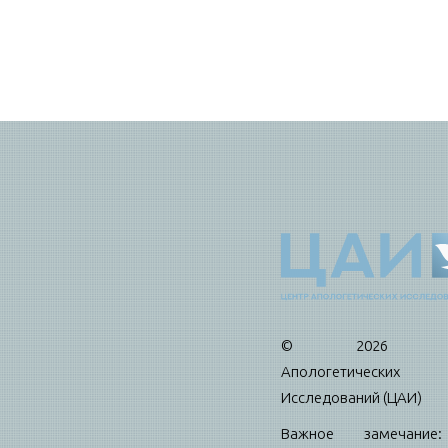
© 2026 Це
Апологетических
Исследований (ЦАИ)
Важное замечани