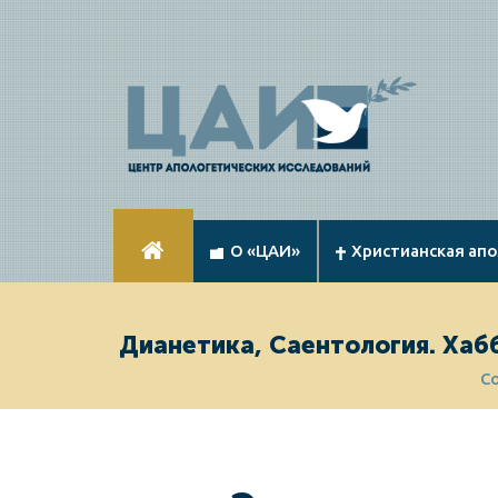
О «ЦАИ»
Христианская ап
Дианетика, Саентология. Хаб
С