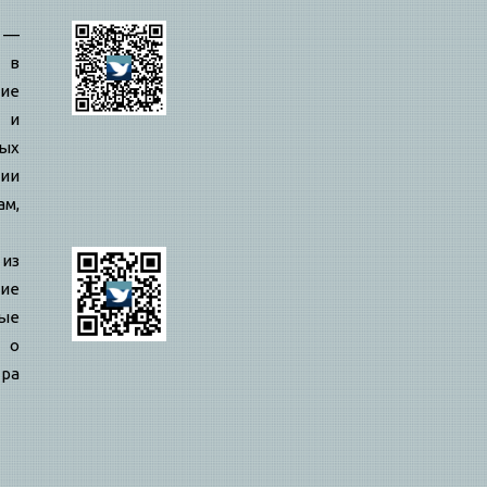
—
 в
ие
 и
ых
ии
ам,
 из
ие
ые
 о
ра