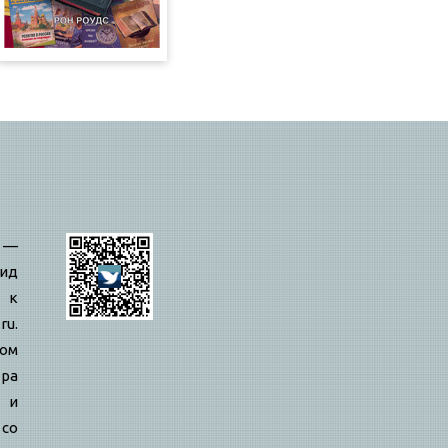
—
ид
 к
ru.
вом
ра
й и
 со