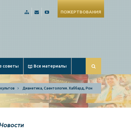
ПОЖЕРТВОВАНИЯ
Карта
Russia@Apologetika.ru
Смотрите
сайта
нас
на
YouTube
е советы
Все материалы
 культов
Дианетика, Саентология. Хаббард, Рон
Новости