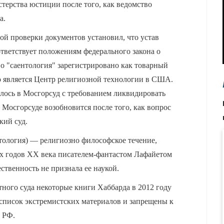
стерства юстиции после того, как ведомство
а.
ой проверки документов установил, что устав
тветствует положениям федерального закона о
во "саентология" зарегистрировано как товарный
о является Центр религиозной технологии в США.
илось в Мосгорсуд с требованием ликвидировать
Мосгорсуде возобновится после того, как вопрос
кий суд.
тология) — религиозно философское течение,
х годов XX века писателем-фантастом Лафайетом
твенность не признала ее наукой.
ного суда некоторые книги Хаббарда в 2012 году
писок экстремистских материалов и запрещены к
 РФ.