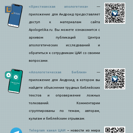
«Христианская апологетика»
—
приложение для Андроид предоставляет
доступ к материалам сайта
Apologetika.ru. Вы можете ознакомится с
архивом публикаций Центра
апологетических исследований и
обратиться к сотрудникам ЦАИ со своими
вопросами.
«Апологетическая Библия»
—
приложение для Андроид, в котором вы
найдете объяснение трудных библейских
текстов и опровержение ложных
толкований. Комментарии
сгруппированы по темам, авторам,
культам и библейским отрывкам.
Telegram канал ЦАИ
– новости из мира