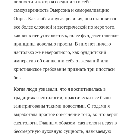
личности и которая соединила в себе
самоуверенность Эмерсона и самореализацию
Опры. Как любая другая религия, она становится
все более сложной и эзотерической по мере того,
как вы в нее углубляетесь, но ее фундаментальные
принципы довольно просты. В них нет ничего
настолько же невероятного, как буддистский
императив об очищении себя от желаний или
христианское требование признать три ипостаси
бога.
Когда люди узнавали, что я воспитывалась в
традициях саентологии, практически все были
заинтригованы такими новостями. С годами я
выработала простое объяснение того, во что верят
саентологи. Главным образом, саентологи верят в
бессмертную духовную сущность, называемую