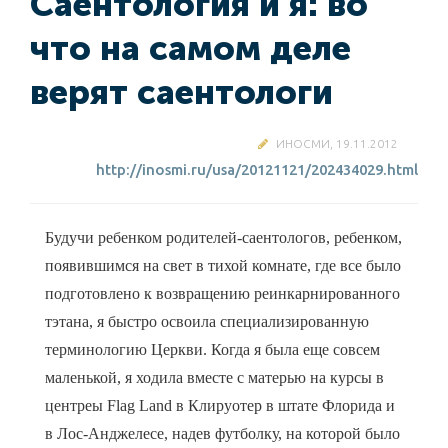
Саентология и я: во
что на самом деле
верят саентологи
ИНОСМИ, 19.11.2012
http://inosmi.ru/usa/20121121/202434029.html
Будучи ребенком родителей-саентологов, ребенком,
появившимся на свет в тихой комнате, где все было
подготовлено к возвращению реинкарнированного
тэтана, я быстро освоила специализированную
терминологию Церкви. Когда я была еще совсем
маленькой, я ходила вместе с матерью на курсы в
центреы Flag Land в Клируотер в штате Флорида и
в Лос-Анджелесе, надев футболку, на которой было