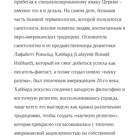
прибегая к специализированному языку Церкви –
именно это я и делала. На самом деле, большая
часть базовой терминологии, которой пользуются
саентологи, вполне понятна людям, воспитанным в
евро-американских традициях. Основатель
саентологии и ее предшественницы дианетики
Лафайетт Рональд Хаббард (Lafayette Ronald
Hubbard), который не смог добиться успеха как
писатель-фантаст, а позже создал новую «науку
разума», был типичным американцем 20-го века.
Хаббард искусно соединил западную философию и
восточную религию, воспользовавшись (правда,
чаще всего это выглядело как кража) различными
традициями, чтобы создать «научную религию»,
которая прекрасно согласовывалась с типично
американской зацикленностью на собственной