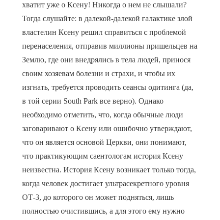
хватит уже о Ксену! Никогда о нем не слышали?
Тогда слушайте: в далекой-далекой галактике злой
властелин Ксену решил справиться с проблемой
перенаселения, отправив миллионы пришельцев на
Землю, где они внедрялись в тела людей, принося
своим хозяевам болезни и страхи, и чтобы их
изгнать, требуется проводить сеансы одитинга (да,
в той серии South Park все верно). Однако
необходимо отметить, что, когда обычные люди
заговаривают о Ксену или ошибочно утверждают,
что он является основой Церкви, они понимают,
что практикующим саентологам история Ксену
неизвестна. История Ксену возникает только тогда,
когда человек достигает ультрасекретного уровня
ОТ-3, до которого он может подняться, лишь
полностью очистившись, а для этого ему нужно