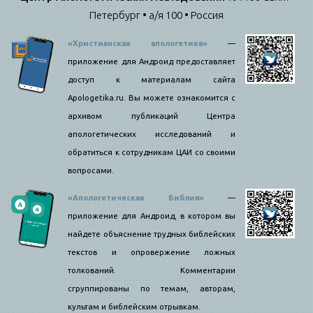
Петербург • а/я 100 • Россия
«Христианская апологетика»
—
приложение для Андроид предоставляет
доступ к материалам сайта
Apologetika.ru. Вы можете ознакомится с
архивом публикаций Центра
апологетических исследований и
обратиться к сотрудникам ЦАИ со своими
вопросами.
«Апологетическая Библия»
—
приложение для Андроид, в котором вы
найдете объяснение трудных библейских
текстов и опровержение ложных
толкований. Комментарии
сгруппированы по темам, авторам,
культам и библейским отрывкам.