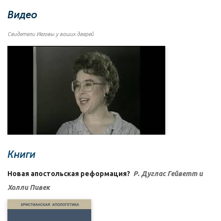
Видео
Свидетели Иеговы у ваших дверей
Книги
Новая апостольская реформация?
Р. Дуглас Гейветт и
Холли Пивек