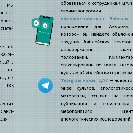
обратиться к сотрудникам ЦАИ
е: Мы
своими вопросами.
аво не
«Апологетическая Библия»
талях с
приложение для Андроид,
статей
котором вы найдете объяснен
трудных библейских текстов
е, что
опровержение ложн
какой-
толкований. Комментар
б-сайте
сгруппированы по темам, автор
т, что
культам и библейским отрывкам.
ппа
Telegram канал ЦАИ
– новости
я как
мира культов, апологетическ
материалы, ссылки на нов
еских
публикации и объявления
Санкт-
мероприятиях Цент
ссия
апологетических исследований.