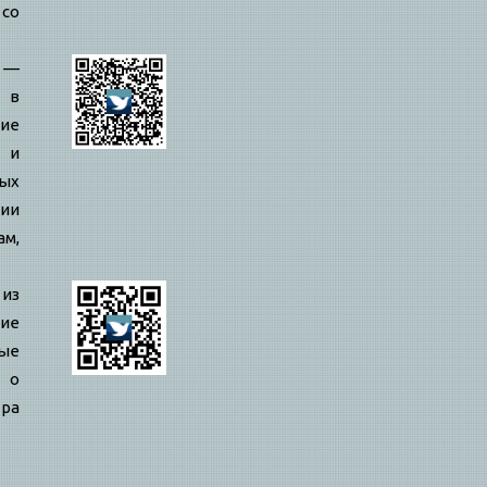
 со
—
 в
ие
 и
ых
ии
ам,
 из
ие
ые
 о
ра