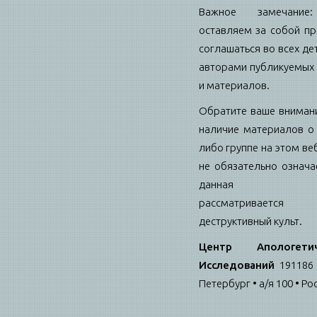
Важное замечани
оставляем за собой пр
соглашаться во всех де
авторами публикуемых 
и материалов.
Обратите ваше внимани
наличие материалов о 
либо группе на этом ве
не обязательно означае
данная гру
рассматриваетс
деструктивный культ.
Центр Апологетич
Исследований
191186 
Петербург • а/я 100 • Ро