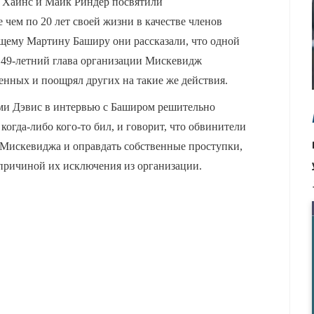
 Хайнс и Майк Риндер посвятили
 чем по 20 лет своей жизни в качестве членов
щему Мартину Баширу они рассказали, что одной
о 49-летний глава организации Мискевидж
енных и поощрял других на такие же действия.
ми Дэвис в интервью с Баширом решительно
когда-либо кого-то бил, и говорит, что обвинители
 Мискевиджа и оправдать собственные проступки,
и причиной их исключения из организации.