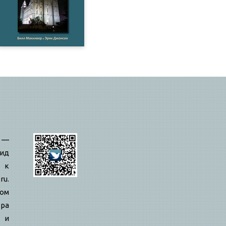
—
ид
 к
ru.
вом
ра
й и