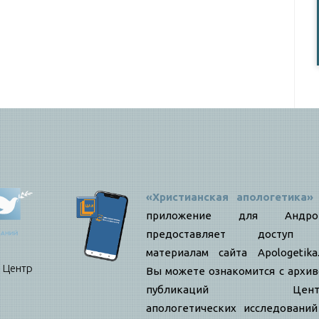
«Христианская апологетика»
приложение для Андро
предоставляет доступ
материалам сайта Apologetika.
нтр
Вы можете ознакомится с архи
публикаций Цент
апологетических исследовани