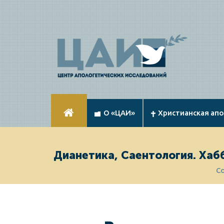
О «ЦАИ»
Христианская ап
Дианетика, Саентология. Хаб
С