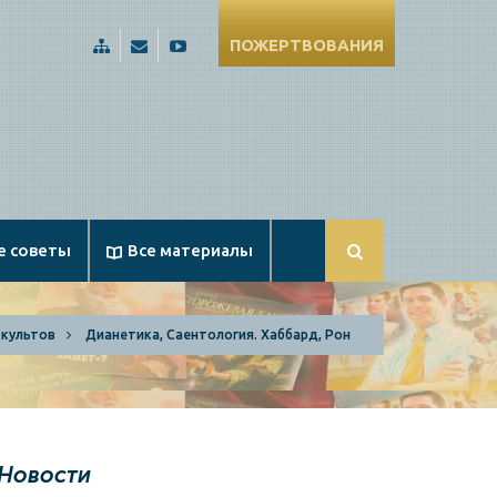
ПОЖЕРТВОВАНИЯ
Карта
Russia@Apologetika.ru
Смотрите
сайта
нас
на
YouTube
е советы
Все материалы
 культов
Дианетика, Саентология. Хаббард, Рон
Новости