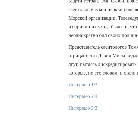
Марти Рэтбан, Эми Скоби, Брюс
саентологической церкви больше
Морской организации. Телеведу
из причин их ухода было то, чт
неоднократно бил своих подчин
Представитель саентологов Том
отрицает, что Дэвид Мискевидж 
лгут, пытаясь дискредитировать
которые, по его словам, и стал
Интервью 1/3
Интервью 2/3
Интервью 3/3