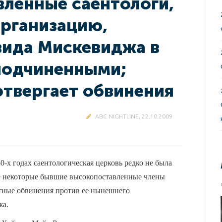
ленные саентологи,
рганизацию,
вида Мискевиджа в
подчиненными;
отвергает обвинения
ABC NIGHTLINE, 22.10.2009
0-х годах саентологическая церковь редко не была
е некоторые бывшие высокопоставленные члены
тные обвинения против ее нынешнего
жа.