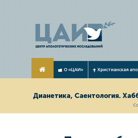
О «ЦАИ»
Христианская ап
Дианетика, Саентология. Хаб
С