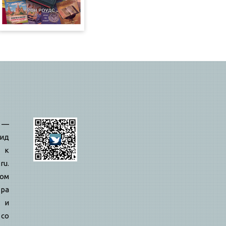
—
ид
 к
ru.
вом
ра
й и
 со