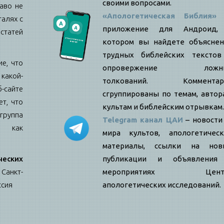
своими вопросами.
аво не
«Апологетическая Библия»
талях с
приложение для Андроид,
статей
котором вы найдете объяснен
трудных библейских текстов
е, что
опровержение ложн
какой-
толкований. Комментар
б-сайте
сгруппированы по темам, автор
т, что
культам и библейским отрывкам.
ппа
Telegram канал ЦАИ
– новости
я как
мира культов, апологетическ
материалы, ссылки на нов
еских
публикации и объявления
Санкт-
мероприятиях Цент
ссия
апологетических исследований.