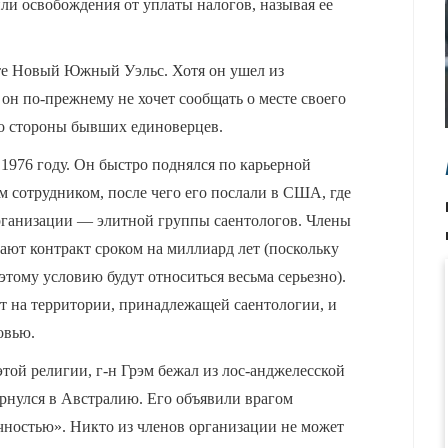
ли освобождения от уплаты налогов, называя ее
ате Новый Южный Уэльс. Хотя он ушел из
 он по-прежнему не хочет сообщать о месте своего
со стороны бывших единоверцев.
 1976 году. Он быстро поднялся по карьерной
 сотрудником, после чего его послали в США, где
рганизации — элитной группы саентологов. Члены
ют контракт сроком на миллиард лет (поскольку
этому условию будут относиться весьма серьезно).
т на территории, принадлежащей саентологии, и
овью.
этой религии, г-н Грэм бежал из лос-анджелесской
рнулся в Австралию. Его объявили врагом
чностью». Никто из членов организации не может