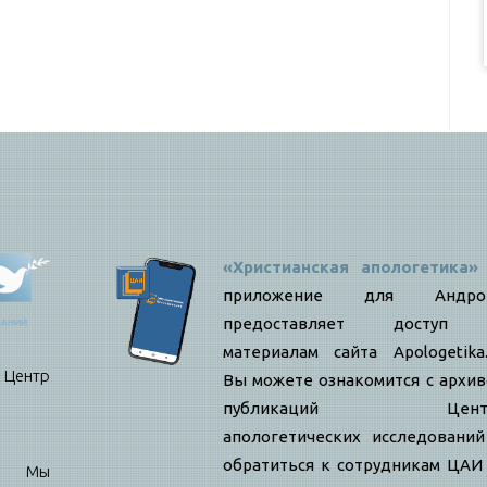
«Христианская апологетика»
приложение для Андро
предоставляет доступ
материалам сайта Apologetika.
нтр
Вы можете ознакомится с архи
публикаций Цент
апологетических исследовани
обратиться к сотрудникам ЦАИ
е: Мы