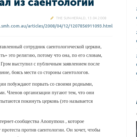
ал из саентологии
THE SUN-HERALD, 13.04.2008
.smh.com.au/articles/2008/04/12/1207856911093.html
авленный сотрудник саентологической церкви,
ь» это религию, потому что она, по его словам,
д Грэм выступил с публичным заявлением после
ание, боясь мести со стороны саентологов.
ации побуждают порвать со своими родными,
ми. Членов организации пугают тем, что они
опытаются покинуть церковь (это называется
тернет-сообщества Anonymous , которое
протеста против саентологии. Он хочет, чтобы