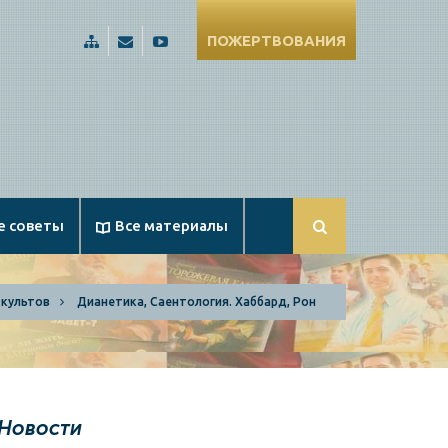
ПОЖЕРТВОВАНИЯ
Карта
Russia@Apologetika.ru
Смотрите
сайта
нас
на
YouTube
е советы
Все материалы
 культов
Дианетика, Саентология. Хаббард, Рон
Новости