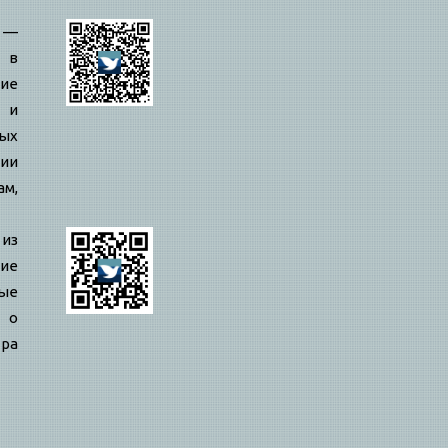
—
 в
ие
 и
ых
ии
ам,
 из
ие
ые
 о
ра