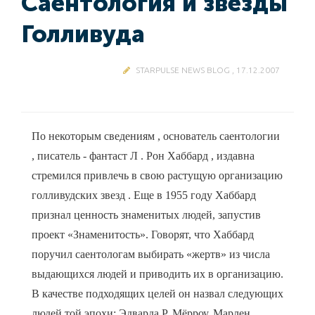
Саентология и звезды
Голливуда
STARPULSE NEWS BLOG , 17.12.2007
По некоторым сведениям , основатель саентологии
, писатель - фантаст Л . Рон Хаббард , издавна
стремился привлечь в свою растущую организацию
голливудских звезд . Еще в 1955 году Хаббард
признал ценность знаменитых людей, запустив
проект «Знаменитость». Говорят, что Хаббард
поручил саентологам выбирать «жертв» из числа
выдающихся людей и приводить их в организацию.
В качестве подходящих целей он назвал следующих
людей той эпохи: Эдварда Р. Мёрроу, Марлен