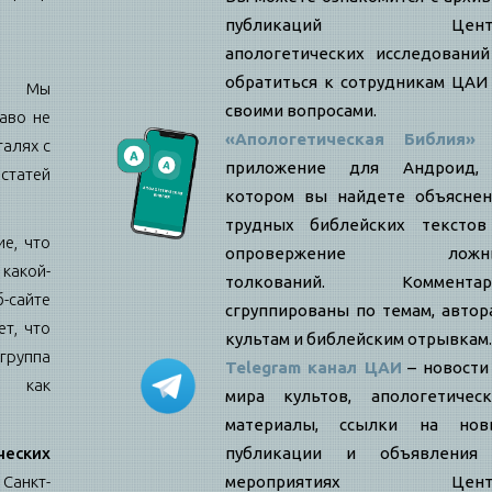
публикаций Цент
апологетических исследовани
обратиться к сотрудникам ЦАИ
е: Мы
своими вопросами.
аво не
«Апологетическая Библия»
талях с
приложение для Андроид,
статей
котором вы найдете объяснен
трудных библейских текстов
е, что
опровержение ложн
какой-
толкований. Комментар
б-сайте
сгруппированы по темам, автор
т, что
культам и библейским отрывкам.
ппа
Telegram канал ЦАИ
– новости
я как
мира культов, апологетическ
материалы, ссылки на нов
еских
публикации и объявления
Санкт-
мероприятиях Цент