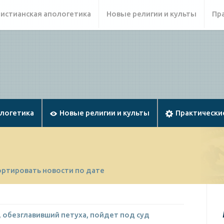
истианская апологетика
Новые религии и культы
Пр
ологетика
Новые религии и культы
Практически
ортировать новости по дате
, обезглавивший петуха, пойдет под суд