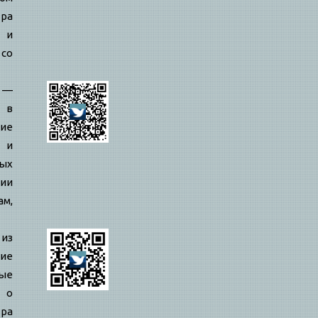
ра
й и
 со
—
 в
ие
 и
ых
ии
ам,
 из
ие
ые
 о
ра