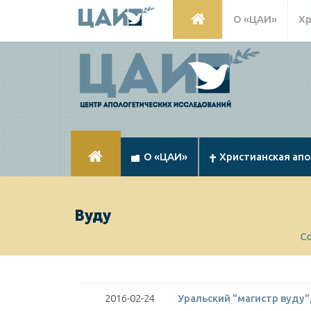
О «ЦАИ»
Хр
О «ЦАИ»
Христианская ап
Вуду
С
2016-02-24
Уральский "магистр вуду"