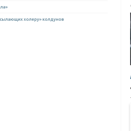
зла»
насылающих холеру» колдунов