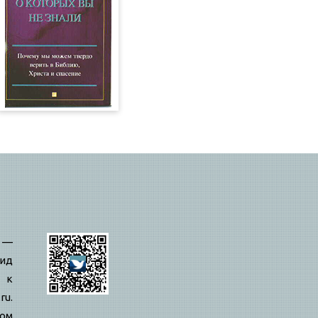
—
ид
 к
ru.
вом