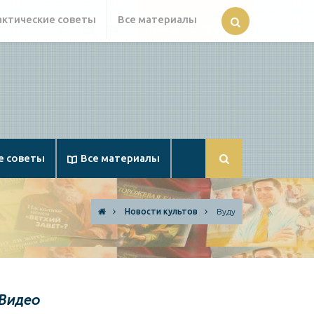
актические советы
Все материалы
ПОЖЕРТВОВАНИЯ
Карта
Russia@Apologetika.ru
Смотрите
сайта
нас
на
YouTube
е советы
Все материалы
Новости культов
Вуду
Видео