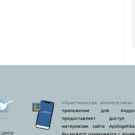
«Христианская апологетика»
приложение для Андро
предоставляет доступ
материалам сайта Apologetika.
нтр
Вы можете ознакомится с архи